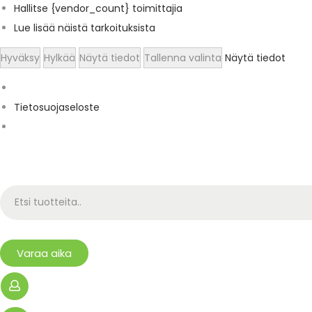
Hallitse {vendor_count} toimittajia
Lue lisää näistä tarkoituksista
Hyväksy
Hylkää
Näytä tiedot
Tallenna valinta
Näytä tiedot
Tietosuojaseloste
Varaa aika