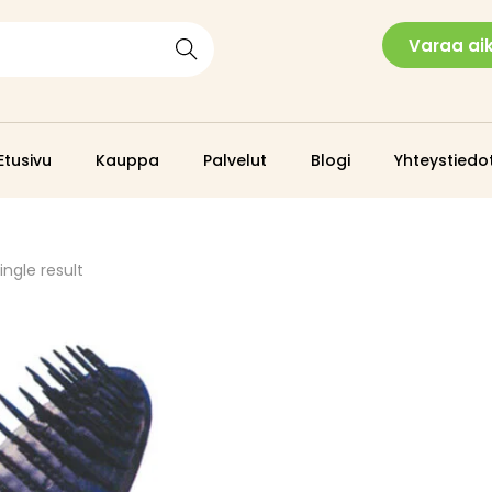
Varaa ai
Search
Etusivu
Kauppa
Palvelut
Blogi
Yhteystiedo
ngle result