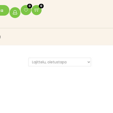
0
0
ka
t