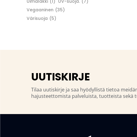
Uimalakki
(1)
UV-suoja.
(7)
Vegaaninen
(35)
Värisuoja
(5)
UUTISKIRJE
Tilaa uutiskirje ja saa hyödyllistä tietoa meidä
hajusteettomista palveluista, tuotteista sekä t