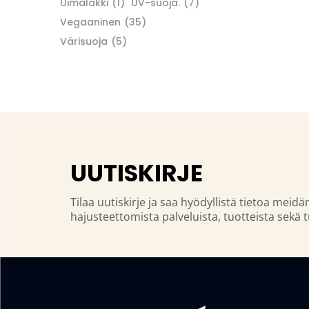
Uimalakki
(1)
UV-suoja.
(7)
Vegaaninen
(35)
Värisuoja
(5)
UUTISKIRJE
Tilaa uutiskirje ja saa hyödyllistä tietoa meidä
hajusteettomista palveluista, tuotteista sekä t