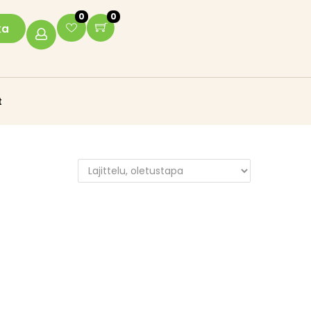
0
0
ka
t