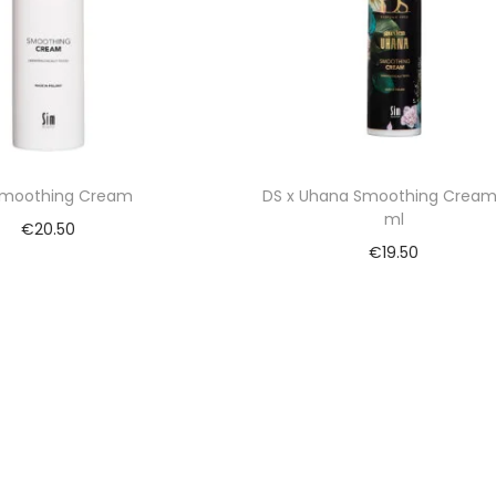
Smoothing Cream
DS x Uhana Smoothing Cream
ml
€
20.50
€
19.50