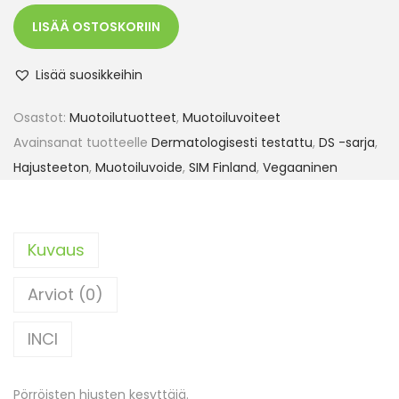
LISÄÄ OSTOSKORIIN
Lisää suosikkeihin
Osastot:
Muotoilutuotteet
,
Muotoiluvoiteet
Avainsanat tuotteelle
Dermatologisesti testattu
,
DS -sarja
,
Hajusteeton
,
Muotoiluvoide
,
SIM Finland
,
Vegaaninen
Kuvaus
Arviot (0)
INCI
Pörröisten hiusten kesyttäjä.