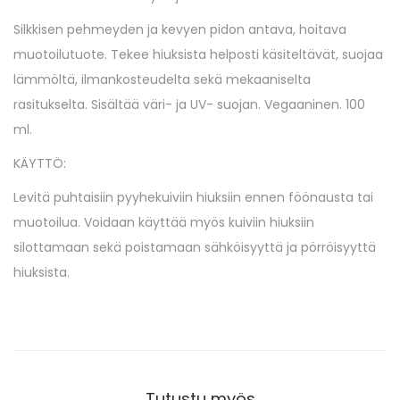
Silkkisen pehmeyden ja kevyen pidon antava, hoitava
muotoilutuote. Tekee hiuksista helposti käsiteltävät, suojaa
lämmöltä, ilmankosteudelta sekä mekaaniselta
rasitukselta. Sisältää väri- ja UV- suojan. Vegaaninen. 100
ml.
KÄYTTÖ:
Levitä puhtaisiin pyyhekuiviin hiuksiin ennen föönausta tai
muotoilua. Voidaan käyttää myös kuiviin hiuksiin
silottamaan sekä poistamaan sähköisyyttä ja pörröisyyttä
hiuksista.
Tutustu myös