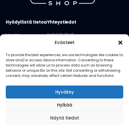
Hyödyllistä tietoa
Yhteystiedot
Meistä
040 031 3840
Evästeet
Käyttöehdot
info@sopivashop.fi
Tietosuojaseloste
Kauppapuistikko 18 lh1
To provide the best experiences, we use technologies like cookies to
store and/or access device information. Consenting to these
65100 Vaasa
technologies will allow us to process data such as browsing
behavior or unique IDs on this site. Not consenting or withdrawing
consent, may adversely affect certain features and functions.
Seuraa meitä
Hyväksy
Hylkää
Näytä tiedot
Finnish
▼