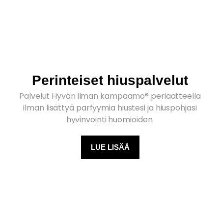
Perinteiset hiuspalvelut
Palvelut Hyvän ilman kampaamo® periaatteella
ilman lisättyä parfyymia hiustesi ja hiuspohjasi
hyvinvointi huomioiden.
LUE LISÄÄ