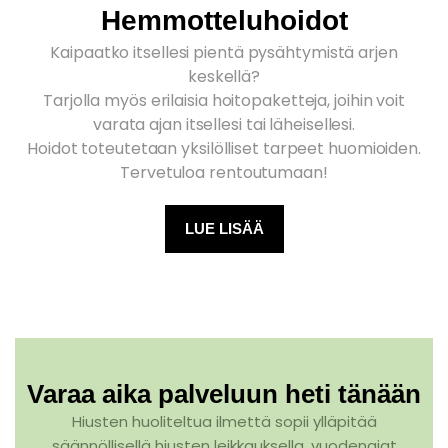
Hemmotteluhoidot
Kaipaatko itsellesi pientä pysähtymistä arjen
keskellä?
Tarjolla myös erilaisia hoitopaketteja, joihin voit
varata ajan itsellesi tai läheisellesi.
Hoidot toteutetaan yksilölliset tarpeet huomioiden.
Tervetuloa rentoutumaan!
LUE LISÄÄ
Varaa aika palveluun heti tänään
Hiusten huoliteltua ilmettä sopii ylläpitää
säännöllisellä hiusten leikkauksella, vuodenajat