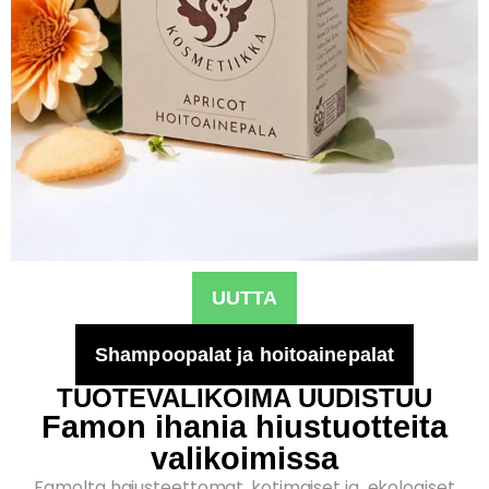
UUTTA
Shampoopalat ja hoitoainepalat
TUOTEVALIKOIMA UUDISTUU
Famon ihania hiustuotteita
valikoimissa
Famolta hajusteettomat, kotimaiset ja ekologiset