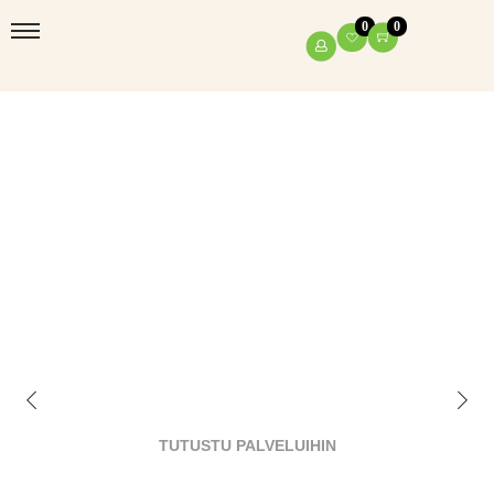
0
0
Hajusteettomat ja
ekologiset palvelut sekä
tuotteet hiuksillesi
TUTUSTU PALVELUIHIN