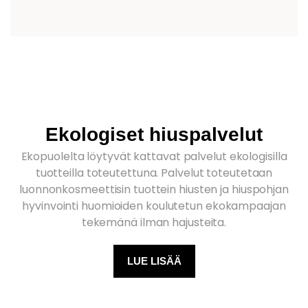
Ekologiset hiuspalvelut
Ekopuolelta löytyvät kattavat palvelut ekologisilla
tuotteilla toteutettuna. Palvelut toteutetaan
luonnonkosmeettisin tuottein hiusten ja hiuspohjan
hyvinvointi huomioiden koulutetun ekokampaajan
tekemänä ilman hajusteita.
LUE LISÄÄ