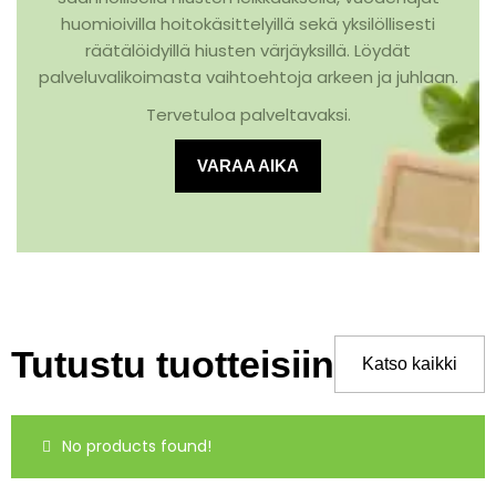
huomioivilla hoitokäsittelyillä sekä yksilöllisesti
räätälöidyillä hiusten värjäyksillä. Löydät
palveluvalikoimasta vaihtoehtoja arkeen ja juhlaan.
Tervetuloa palveltavaksi.
VARAA AIKA
Tutustu tuotteisiin
Katso kaikki
No products found!