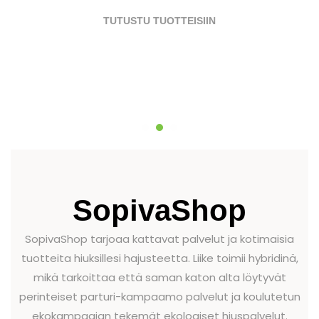
TUTUSTU TUOTTEISIIN
SopivaShop
SopivaShop tarjoaa kattavat palvelut ja kotimaisia
tuotteita hiuksillesi hajusteetta. Liike toimii hybridinä,
mikä tarkoittaa että saman katon alta löytyvät
perinteiset parturi-kampaamo palvelut ja koulutetun
ekokampaajan tekemät ekologiset hiuspalvelut.