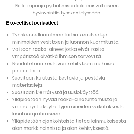
Ekokampaaja pyrkii ihmisen kokonaisvaltaiseen
hyvinvointiin työskentelyssään.
Eko-eettiset periaatteet
Työskennellään ilman turhia kemikaaleja
minimoiden vesistöjen ja luonnon kuormitusta.
Valitaan raaka-aineet jotka eivät rasita
ympäristöä eivätkä ihmisen terveyttä.
Noudatetaan kestävän kehityksen mukaisia
periaatteita.
Suositaan kulutusta kestäviä ja pestäviä
materiaaleja.
Suositaan kierrätystä ja uusiokäyttöä.
Ylläpidetään hyvää raaka-ainetuntemusta ja
ymmärrystä käytettyjen aineiden vaikutuksesta
luontoon ja ihmiseen.
Ylläpidetään ajankohtaista tietoa lainmukaisesta
alan markkinoinnista ja alan kehityksestä.