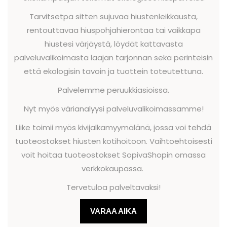
Tarvitsetpa sitten sujuvaa hiustenleikkausta,
rentouttavaa hiuspohjahierontaa tai vaikkapa
hiustesi värjäystä, löydät kattavasta
palveluvalikoimasta laajan tarjonnan sekä perinteisin
että ekologisin tavoin ja tuottein toteutettuna.
Palvelemme peruukkiasioissa.
Nyt myös värianalyysi palveluvalikoimassamme!
Liike toimii myös kivijalkamyymälänä, jossa voi tehdä
tuoteostokset hiusten kotihoitoon. Vaihtoehtoisesti
voit hoitaa tuoteostokset SopivaShopin omassa
verkkokaupassa.
Tervetuloa palveltavaksi!
VARAA AIKA