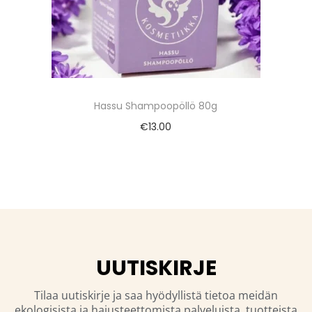
Hassu Shampoopöllö 80g
€
13.00
UUTISKIRJE
Tilaa uutiskirje ja saa hyödyllistä tietoa meidän
ekologisista ja hajusteettomista palveluista, tuotteista