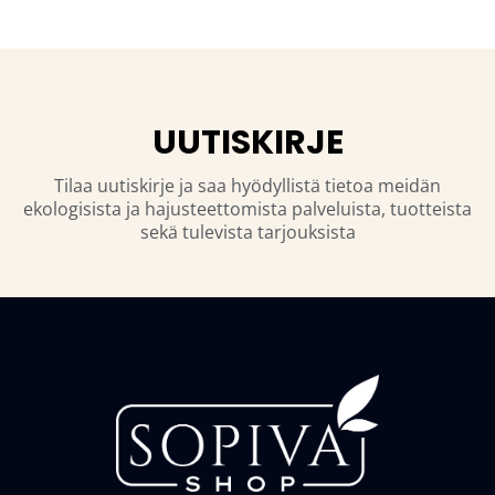
UUTISKIRJE
Tilaa uutiskirje ja saa hyödyllistä tietoa meidän
ekologisista ja hajusteettomista palveluista, tuotteista
sekä tulevista tarjouksista