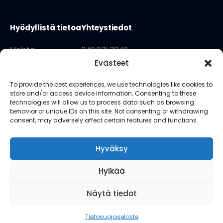
Hyödyllistä tietoa
Yhteystiedot
Meistä
040 031 3840
Evästeet
Käyttöehdot
info@sopivashop.fi
Tietosuojaseloste
Kauppapuistikko 18 lh1
To provide the best experiences, we use technologies like cookies to
store and/or access device information. Consenting to these
65100 Vaasa
technologies will allow us to process data such as browsing
behavior or unique IDs on this site. Not consenting or withdrawing
consent, may adversely affect certain features and functions.
Seuraa meitä
Hyväksy
Hylkää
Näytä tiedot
Finnish
▼
© 2024 SopivaShop. All Rights Reserved.
Tietosuojaseloste