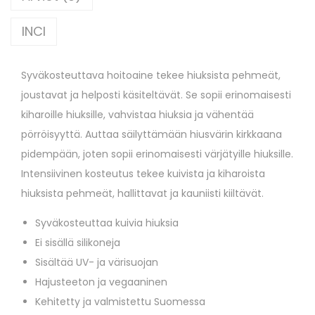
INCI
Syväkosteuttava hoitoaine tekee hiuksista pehmeät,
joustavat ja helposti käsiteltävät. Se sopii erinomaisesti
kiharoille hiuksille, vahvistaa hiuksia ja vähentää
pörröisyyttä. Auttaa säilyttämään hiusvärin kirkkaana
pidempään, joten sopii erinomaisesti värjätyille hiuksille.
Intensiivinen kosteutus tekee kuivista ja kiharoista
hiuksista pehmeät, hallittavat ja kauniisti kiiltävät.
Syväkosteuttaa kuivia hiuksia
Ei sisällä silikoneja
Sisältää UV- ja värisuojan
Hajusteeton ja vegaaninen
Kehitetty ja valmistettu Suomessa