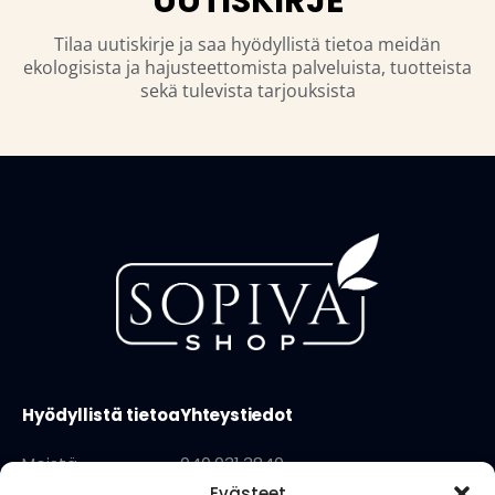
UUTISKIRJE
Tilaa uutiskirje ja saa hyödyllistä tietoa meidän
ekologisista ja hajusteettomista palveluista, tuotteista
sekä tulevista tarjouksista
Hyödyllistä tietoa
Yhteystiedot
Meistä
040 031 3840
Evästeet