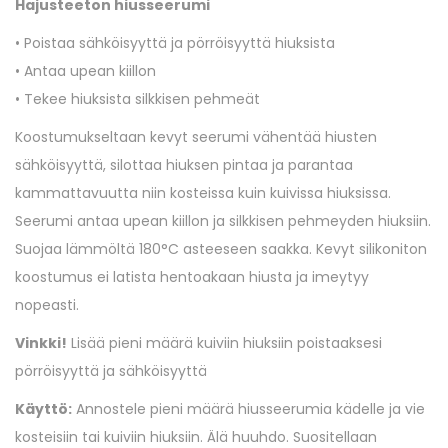
Hajusteeton hiusseerumi
• Poistaa sähköisyyttä ja pörröisyyttä hiuksista
• Antaa upean kiillon
• Tekee hiuksista silkkisen pehmeät
Koostumukseltaan kevyt seerumi vähentää hiusten
sähköisyyttä, silottaa hiuksen pintaa ja parantaa
kammattavuutta niin kosteissa kuin kuivissa hiuksissa.
Seerumi antaa upean kiillon ja silkkisen pehmeyden hiuksiin.
Suojaa lämmöltä 180°C asteeseen saakka. Kevyt silikoniton
koostumus ei latista hentoakaan hiusta ja imeytyy
nopeasti.
Vinkki!
Lisää pieni määrä kuiviin hiuksiin poistaaksesi
pörröisyyttä ja sähköisyyttä
Käyttö:
Annostele pieni määrä hiusseerumia kädelle ja vie
kosteisiin tai kuiviin hiuksiin. Älä huuhdo. Suositellaan