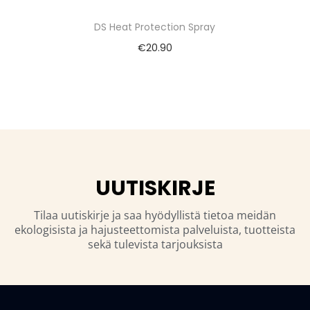
DS Heat Protection Spray
€
20.90
UUTISKIRJE
Tilaa uutiskirje ja saa hyödyllistä tietoa meidän
ekologisista ja hajusteettomista palveluista, tuotteista
sekä tulevista tarjouksista