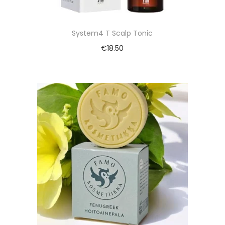
System4 T Scalp Tonic
€
18.50