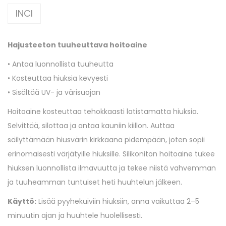
INCI
Hajusteeton tuuheuttava hoitoaine
• Antaa luonnollista tuuheutta
• Kosteuttaa hiuksia kevyesti
• Sisältää UV- ja värisuojan
Hoitoaine kosteuttaa tehokkaasti latistamatta hiuksia.
Selvittää, silottaa ja antaa kauniin kiillon. Auttaa
säilyttämään hiusvärin kirkkaana pidempään, joten sopii
erinomaisesti värjätyille hiuksille. Silikoniton hoitoaine tukee
hiuksen luonnollista ilmavuutta ja tekee niistä vahvemman
ja tuuheamman tuntuiset heti huuhtelun jälkeen.
Käyttö:
Lisää pyyhekuiviin hiuksiin, anna vaikuttaa 2–5
minuutin ajan ja huuhtele huolellisesti.