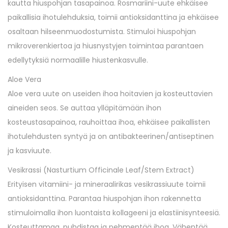
kautta hiuspohjan tasapainoa. Rosmariini-uute ehkäisee
paikallisia ihotulehduksia, toimii antioksidanttina ja ehkäisee
osaltaan hilseenmuodostumista. Stimuloi hiuspohjan
mikroverenkiertoa ja hiusnystyjen toimintaa parantaen
edellytyksiä normaalille hiustenkasvulle.
Aloe Vera
Aloe vera uute on useiden ihoa hoitavien ja kosteuttavien
aineiden seos. Se auttaa ylläpitämään ihon
kosteustasapainoa, rauhoittaa ihoa, ehkäisee paikallisten
ihotulehdusten syntyä ja on antibakteerinen/antiseptinen
ja kasviuute.
Vesikrassi (Nasturtium Officinale Leaf/Stem Extract)
Erityisen vitamiini- ja mineraalirikas vesikrassiuute toimii
antioksidanttina. Parantaa hiuspohjan ihon rakennetta
stimuloimalla ihon luontaista kollageeni ja elastiinisynteesiä.
Kosteuttamaa, puhdistaa ja pehmentää ihoa. Vähentää