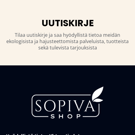
UUTISKIRJE
Tilaa uutiskirje ja saa hyödyllistä tietoa meidän
ekologisista ja hajusteettomista palveluista, tuotteista
sekä tulevista tarjouksista