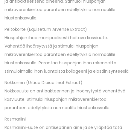
ja antibakteerisena aineena. Stimuloi hiuspohjan
mikroverenkiertoa parantaen edellytyksiä normaalille
hiustenkasvulle.
Peltokorte (Equisetum Arvense Extract)
Hiuspohjan ihoa monipuolisesti hoitava kasviuute.
Vähentää ihoärsytystä ja stimuloi hiuspohjan
mikroverenkiertoa parantaen edellytyksiä normaalille
hiustenkasvulle. Parantaa hiuspohjan ihon rakennetta
stimuloimalla ihon luontaista kollageeni ja elastiinisynteesiä.
Nokkonen (Urtica Dioica Leaf Extract)
Nokkosuute on antibakteerinen ja ihoärsytystä vähentävä
kasviuute. Stimuloi hiuspohjan mikroverenkiertoa
parantaen edellytyksiä normaalille hiustenkasvulle.
Rosmariini
Rosmariini-uute on antiseptinen aine ja se ylläpitää tätä