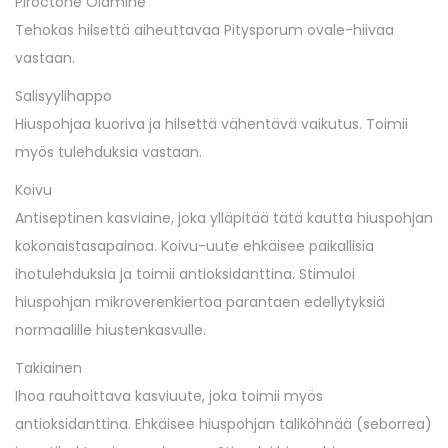
Piroctone Olamine
Tehokas hilsettä aiheuttavaa Pitysporum ovale-hiivaa
vastaan.
Salisyylihappo
Hiuspohjaa kuoriva ja hilsettä vähentävä vaikutus. Toimii
myös tulehduksia vastaan.
Koivu
Antiseptinen kasviaine, joka ylläpitää tätä kautta hiuspohjan
kokonaistasapainoa. Koivu-uute ehkäisee paikallisia
ihotulehduksia ja toimii antioksidanttina. Stimuloi
hiuspohjan mikroverenkiertoa parantaen edellytyksiä
normaalille hiustenkasvulle.
Takiainen
Ihoa rauhoittava kasviuute, joka toimii myös
antioksidanttina. Ehkäisee hiuspohjan taliköhnää (seborrea)