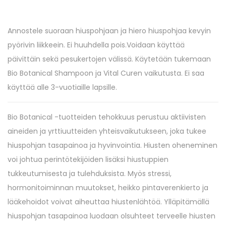
Annostele suoraan hiuspohjaan ja hiero hiuspohjaa kevyin
pyörivin liikkeein. Ei huuhdella pois.Voidaan käyttää
päivittäin sekä pesukertojen välissä. Käytetään tukemaan
Bio Botanical Shampoon ja Vital Curen vaikutusta. Ei saa
käyttää alle 3-vuotiaille lapsille.
Bio Botanical -tuotteiden tehokkuus perustuu aktiivisten
aineiden ja yrttiuutteiden yhteisvaikutukseen, joka tukee
hiuspohjan tasapainoa ja hyvinvointia. Hiusten oheneminen
voi johtua perintötekijöiden lisäksi hiustuppien
tukkeutumisesta ja tulehduksista. Myös stressi,
hormonitoiminnan muutokset, heikko pintaverenkierto ja
lääkehoidot voivat aiheuttaa hiustenlähtöä. Ylläpitämällä
hiuspohjan tasapainoa luodaan olsuhteet terveelle hiusten