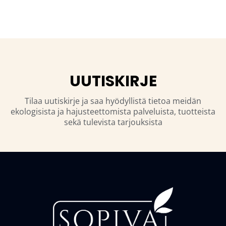
UUTISKIRJE
Tilaa uutiskirje ja saa hyödyllistä tietoa meidän
ekologisista ja hajusteettomista palveluista, tuotteista
sekä tulevista tarjouksista