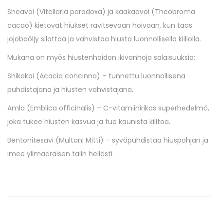
Sheavoi (Vitellaria paradoxa) ja kaakaovoi (Theobroma
cacao) kietovat hiukset ravitsevaan hoivaan, kun taas
jojobaöljy silottaa ja vahvistaa hiusta luonnollisella kiillolla.
Mukana on myös hiustenhoidon ikivanhoja salaisuuksia:
Shikakai (Acacia concinna) – tunnettu luonnollisena
puhdistajana ja hiusten vahvistajana.
Amla (Emblica officinalis) – C-vitamiinirikas superhedelmä,
joka tukee hiusten kasvua ja tuo kaunista kiiltoa.
Bentonitesavi (Multani Mitti) – syväpuhdistaa hiuspohjan ja
imee ylimääräisen talin hellästi.