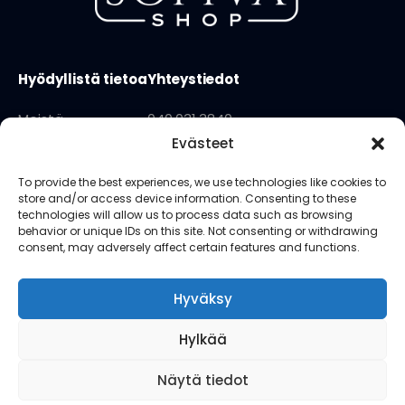
Hyödyllistä tietoa
Yhteystiedot
Meistä
040 031 3840
Evästeet
Käyttöehdot
info@sopivashop.fi
Tietosuojaseloste
Kauppapuistikko 18 lh1
To provide the best experiences, we use technologies like cookies to
store and/or access device information. Consenting to these
65100 Vaasa
technologies will allow us to process data such as browsing
behavior or unique IDs on this site. Not consenting or withdrawing
consent, may adversely affect certain features and functions.
Seuraa meitä
Hyväksy
Hylkää
Näytä tiedot
Finnish
▼