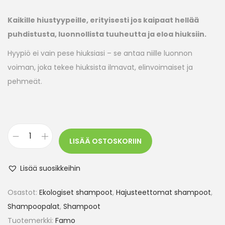
Kaikille hiustyypeille, erityisesti jos kaipaat hellää
puhdistusta, luonnollista tuuheutta ja eloa hiuksiin.
Hyypiö ei vain pese hiuksiasi – se antaa niille luonnon
voiman, joka tekee hiuksista ilmavat, elinvoimaiset ja
pehmeät.
LISÄÄ OSTOSKORIIN
Lisää suosikkeihin
Osastot:
Ekologiset shampoot
,
Hajusteettomat shampoot
,
Shampoopalat
,
Shampoot
Tuotemerkki:
Famo