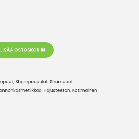
LISÄÄ OSTOSKORIIN
ampoot
,
Shampoopalat
,
Shampoot
uonnonkosmetiikkaa
,
Hajusteeton
,
Kotimainen