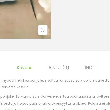
Kuvaus
Arviot (0)
INCI
ödyllinen hiuspohjalle, sisältää runsaasti sarviapilan jauhetta.
n tervettä kasvua.
uspohjalle. Sarviapila stimuloi verenkiertoa päänahassa ja ravits
lsettä ja hoitaa päänahan ärtyneisyyttä ja aknea. Palassa ei ole