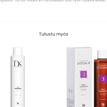
pilalta. Tämän vuoksi ei mahdollisesti sovi hyvin tuoksuherkille.
Tutustu myös