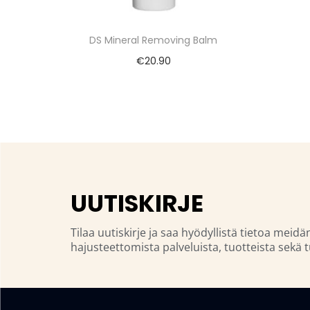
DS Mineral Removing Balm
€
20.90
UUTISKIRJE
Tilaa uutiskirje ja saa hyödyllistä tietoa meidä
hajusteettomista palveluista, tuotteista sekä t