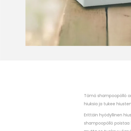
Tämä shampoopöllö on hy
hiuksia ja tukee hiuste
Erittäin hyödyllinen hi
shampoopöllö poistaa hi