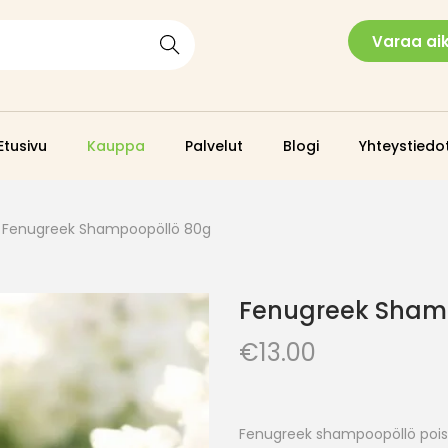
Varaa ai
Search
Etusivu
Kauppa
Palvelut
Blogi
Yhteystiedo
Fenugreek Shampoopöllö 80g
Fenugreek Sham
€
13.00
Fenugreek shampoopöllö poist