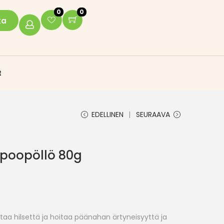
0
0
ka
t
EDELLINEN
SEURAAVA
poopöllö 80g
aa hilsettä ja hoitaa päänahan ärtyneisyyttä ja