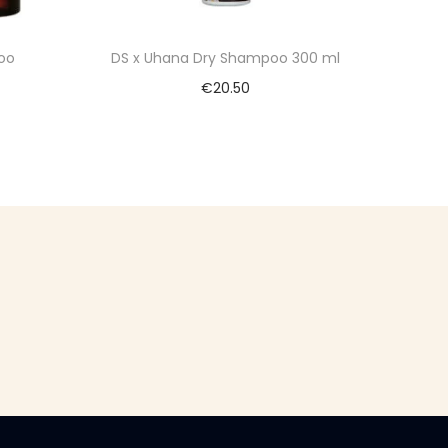
oo
DS x Uhana Dry Shampoo 300 ml
€
20.50