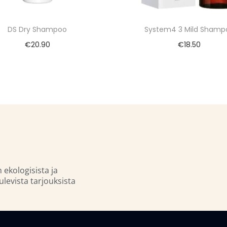
DS Dry Shampoo
System4 3 Mild Shamp
€
20.90
€
18.50
n ekologisista ja
ulevista tarjouksista