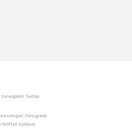
 Sarviapilaa hoitaa
ee karvatupet. Fenugreek
 lisättyä tuoksua