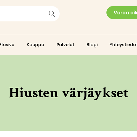
Varaa ai
Search
Etusivu
Kauppa
Palvelut
Blogi
Yhteystiedo
Hiusten värjäykset