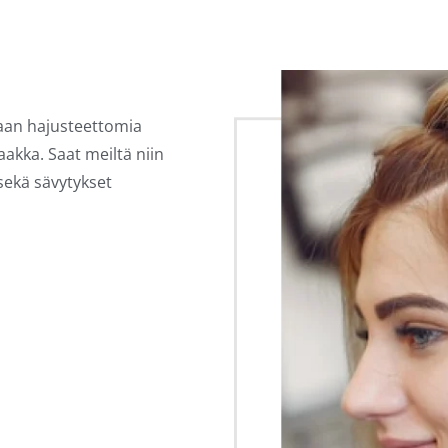
taan hajusteettomia
akka. Saat meiltä niin
sekä sävytykset