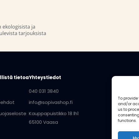
n ekologisista ja
ulevista tarjouksista
listä tietoa
Yhteystiedot
040 031 3840
To provide 
öehdot
info@sopivashop.fi
and/or acc
us to proce
uojaseloste
Kauppapuistikko 18 lh1
consenting
functions.
65100 Vaasa
Hy