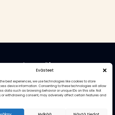
Seuraa meitä
Evästeet
the best experiences, we use technologies like cookies to store
ess device information. Consenting to these technologies will allow
ss data such as browsing behavior or unique IDs on this site. Not
 or withdrawing consent, may adversely affect certain features and
väksy
Hylkää
Näytä tiedot