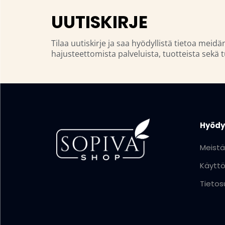
UUTISKIRJE
Tilaa uutiskirje ja saa hyödyllistä tietoa meidä
hajusteettomista palveluista, tuotteista sekä t
Hyödyl
Meistä
Käytt
Tietos